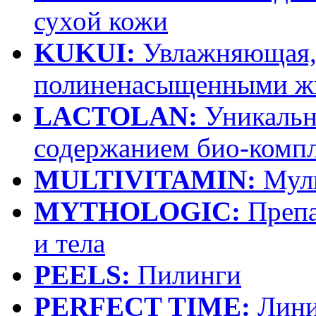
сухой кожи
KUKUI:
Увлажняющая, 
полиненасыщенными ж
LACTOLAN:
Уникальна
содержанием био-компле
MULTIVITAMIN:
Муль
MYTHOLOGIC:
Препа
и тела
PEELS:
Пилинги
PERFECT TIME:
Лини