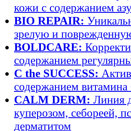
кожи с содержанием аз
BIO REPAIR:
Уникальн
зрелую и поврежденну
BOLDCARE:
Корректи
содержанием регулярн
C the SUCCESS:
Актив
содержанием витамина
CALM DERM:
Линия д
куперозом, себореей, п
дерматитом