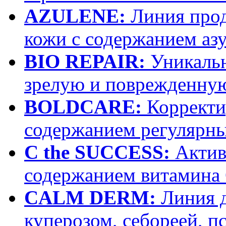
AZULENE:
Линия прод
кожи с содержанием аз
BIO REPAIR:
Уникальн
зрелую и поврежденну
BOLDCARE:
Корректи
содержанием регулярн
C the SUCCESS:
Актив
содержанием витамина
CALM DERM:
Линия д
куперозом, себореей, п