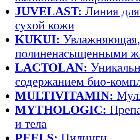
JUVELAST:
Линия для 
сухой кожи
KUKUI:
Увлажняющая, 
полиненасыщенными ж
LACTOLAN:
Уникальна
содержанием био-компле
MULTIVITAMIN:
Муль
MYTHOLOGIC:
Препа
и тела
PEELS:
Пилинги