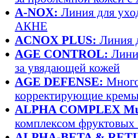
A-NOX:
Линия для уход
АКНЕ
ACNOX PLUS:
Линия 
AGE CONTROL:
Линия
за увядающей кожей
AGE DEFENSE:
Много
корректирующие крем
ALPHA COMPLEX Multi
комплексом фруктовых 
ALPHA-BETA & RETI