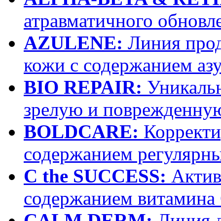
атравматичного обновл
AZULENE:
Линия прод
кожи с содержанием аз
BIO REPAIR:
Уникальн
зрелую и поврежденну
BOLDCARE:
Корректи
содержанием регулярн
C the SUCCESS:
Актив
содержанием витамина
CALM DERM:
Линия д