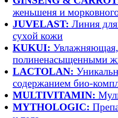
GINSENG & CARROT
женьшеня и морковного
JUVELAST:
Линия для 
сухой кожи
KUKUI:
Увлажняющая, 
полиненасыщенными ж
LACTOLAN:
Уникальна
содержанием био-компле
MULTIVITAMIN:
Муль
MYTHOLOGIC:
Препа