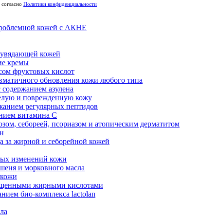
согласно
Политики конфиденциальности
проблемной кожей с АКНЕ
а увядающей кожей
е кремы
сом фруктовых кислот
вматичного обновления кожи любого типа
 содержанием азулена
елую и поврежденную кожу
жанием регулярных пептидов
нием витамина С
озом, себореей, псориазом и атопическим дерматитом
ен
а за жирной и себорейной кожей
ных изменений кожи
шеня и морковного масла
 кожи
сыщенными жирными кислотами
нием био-комплекса lactolan
ела