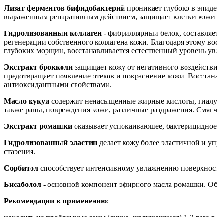
Лизат ферментов бифидобактерий
проникает глубоко в эпиде
выраженным репаративным действием, защищает клетки кожи 
Гидролизованный коллаген
- фибриллярный белок, составляет
регенерации собственного коллагена кожи. Благодаря этому во
глубоких морщин, восстанавливается естественный уровень у
Экстракт брокколи
защищает кожу от негативного воздействи
предотвращает появление отеков и покраснение кожи. Восста
антиоксидантными свойствами.
Масло кукуи
содержит ненасыщенные жирные кислоты, гиалур
также раны, повреждения кожи, различные раздражения. Смягча
Экстракт ромашки
оказывает успокаивающее, бактерицидное,
Гидролизованный эластин
делает кожу более эластичной и уп
старения.
Сорбитол
способствует интенсивному увлажнению поверхностн
Бисаболол
- основной компонент эфирного масла ромашки. О
Рекомендации к применению: