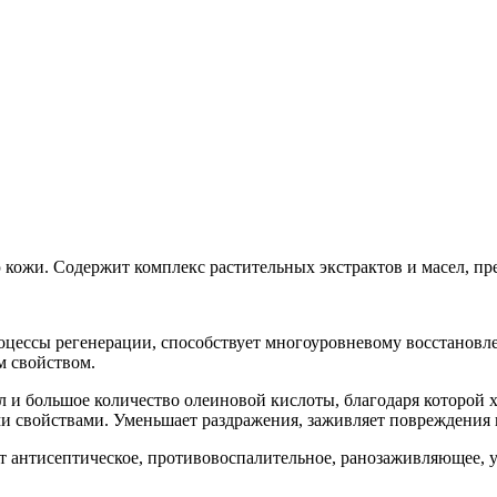
 кожи. Содержит комплекс растительных экстрактов и масел, п
роцессы регенерации, способствует многоуровневому восстанов
м свойством.
л и большое количество олеиновой кислоты, благодаря которой 
свойствами. Уменьшает раздражения, заживляет повреждения к
т антисептическое, противовоспалительное, ранозаживляющее, 