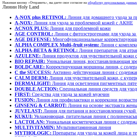
Нажимая кнопку «Отправить», вы даете свое согласие на
обработку персональных данных
Линии
Holy Land
A-NOX plus RETINOL:
Линия для домашнего ухода за 
A-NOX:
Линия для ухода за проблемной кожей с АКНЕ
ACNOX PLUS:
Линия для проблемной кожи
AGE CONTROL:
Линия с фитоэстрогенами для ухода з
AGE DEFENSE:
Многофункциональные корректирующи
ALPHA COMPLEX Multi–fruit system:
Линия с комплек
ALPHA-BETA & RETINOL:
Линия препаратов для атра
AZULENE:
Линия продуктов для чувствительной кожи с
BIO REPAIR:
Уникальная линия, восстанавливающая зр
BOLDCARE:
Корректирующая морщины линия, с содер
C the SUCCESS:
Активно действующая линия с содержа
CALM DERM:
Линия для чувствительной кожи, с купер
DERMALIGHT:
Линия для осветления пигментных пят
DOUBLE ACTION:
Специальная линия средств для уход
FIRST:
Средства для ухода за кожей мужчин
FUSION:
Линия для профилактики и коррекции возраст
GINSENG & CARROT:
Линия на основе экстракта жень
JUVELAST:
Линия для питания и восстановления сухой
KUKUI:
Увлажняющая, питательная линия с полинена
LACTOLAN:
Уникальная косметическая линия с содержа
MULTIVITAMIN:
Мультивитаминная линия
MYTHOLOGIC:
Препараты для ухода за кожей лица и т