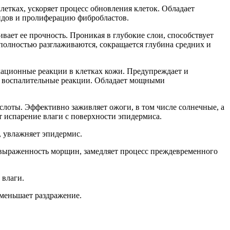
етках, ускоряет процесс обновления клеток. Обладает
идов и пролиферацию фибробластов.
вает ее прочность. Проникая в глубокие слои, способствует
 полностью разглаживаются, сокращается глубина средних и
кационные реакции в клетках кожи. Предупреждает и
т воспалительные реакции. Обладает мощными
оты. Эффективно заживляет ожоги, в том числе солнечные, а
т испарение влаги с поверхности эпидермиса.
 увлажняет эпидермис.
т выраженность морщин, замедляет процесс преждевременного
 влаги.
меньшает раздражение.