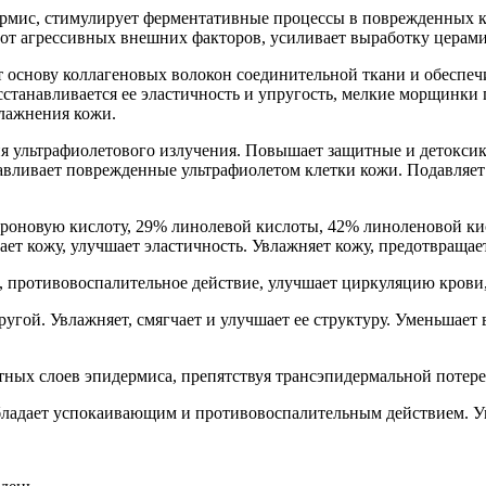
рмис, стимулирует ферментативные процессы в поврежденных кл
от агрессивных внешних факторов, усиливает выработку церам
 основу коллагеновых волокон соединительной ткани и обеспечи
сстанавливается ее эластичность и упругость, мелкие морщинки
влажнения кожи.
я ультрафиолетового излучения. Повышает защитные и детокси
навливает поврежденные ультрафиолетом клетки кожи. Подавляе
оновую кислоту, 29% линолевой кислоты, 42% линоленовой кисл
ет кожу, улучшает эластичность. Увлажняет кожу, предотвращае
 противовоспалительное действие, улучшает циркуляцию крови,
ругой. Увлажняет, смягчает и улучшает ее структуру. Уменьшае
ых слоев эпидермиса, препятствуя трансэпидермальной потере
бладает успокаивающим и противовоспалительным действием. У