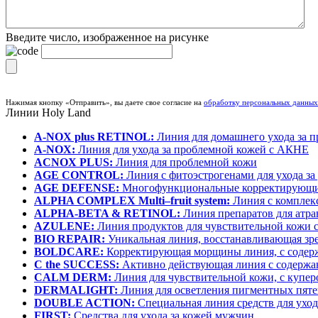
Введите число, изображенное на рисунке
Нажимая кнопку «Отправить», вы даете свое согласие на
обработку персональных данных
Линии
Holy Land
A-NOX plus RETINOL:
Линия для домашнего ухода за 
A-NOX:
Линия для ухода за проблемной кожей с АКНЕ
ACNOX PLUS:
Линия для проблемной кожи
AGE CONTROL:
Линия с фитоэстрогенами для ухода з
AGE DEFENSE:
Многофункциональные корректирующи
ALPHA COMPLEX Multi–fruit system:
Линия с комплек
ALPHA-BETA & RETINOL:
Линия препаратов для атра
AZULENE:
Линия продуктов для чувствительной кожи с
BIO REPAIR:
Уникальная линия, восстанавливающая зр
BOLDCARE:
Корректирующая морщины линия, с содер
C the SUCCESS:
Активно действующая линия с содержа
CALM DERM:
Линия для чувствительной кожи, с купер
DERMALIGHT:
Линия для осветления пигментных пят
DOUBLE ACTION:
Специальная линия средств для уход
FIRST:
Средства для ухода за кожей мужчин