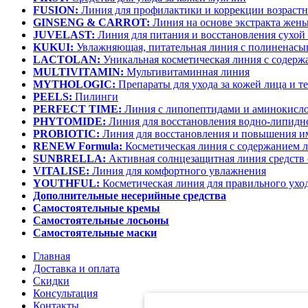
FUSION:
Линия для профилактики и коррекции возраст
GINSENG & CARROT:
Линия на основе экстракта жень
JUVELAST:
Линия для питания и восстановления сухой
KUKUI:
Увлажняющая, питательная линия с полинена
LACTOLAN:
Уникальная косметическая линия с содержа
MULTIVITAMIN:
Мультивитаминная линия
MYTHOLOGIC:
Препараты для ухода за кожей лица и т
PEELS:
Пилинги
PERFECT TIME:
Линия с липопептидами и аминокисл
PHYTOMIDE:
Линия для восстановления водно-липидно
PROBIOTIC:
Линия для восстановления и повышения и
RENEW Formula:
Косметическая линия с содержанием л
SUNBRELLA:
Активная солнцезащитная линия средств 
VITALISE:
Линия для комфортного увлажнения
YOUTHFUL:
Косметическая линия для правильного уход
Дополнительные несерийные средства
Самостоятельные кремы
Самостоятельные лосьоны
Самостоятельные маски
Главная
Доставка и оплата
Скидки
Консультация
Контакты