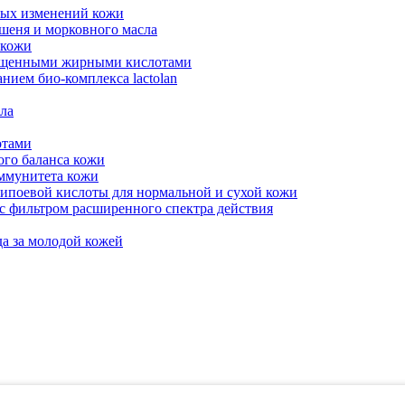
ных изменений кожи
шеня и морковного масла
 кожи
сыщенными жирными кислотами
нием био-комплекса lactolan
ела
отами
го баланса кожи
ммунитета кожи
ипоевой кислоты для нормальной и сухой кожи
с фильтром расширенного спектра действия
а за молодой кожей