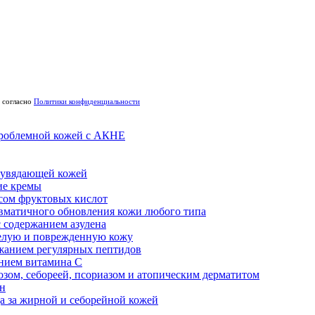
согласно
Политики конфиденциальности
проблемной кожей с АКНЕ
а увядающей кожей
е кремы
сом фруктовых кислот
вматичного обновления кожи любого типа
 содержанием азулена
елую и поврежденную кожу
жанием регулярных пептидов
нием витамина С
озом, себореей, псориазом и атопическим дерматитом
ен
а за жирной и себорейной кожей