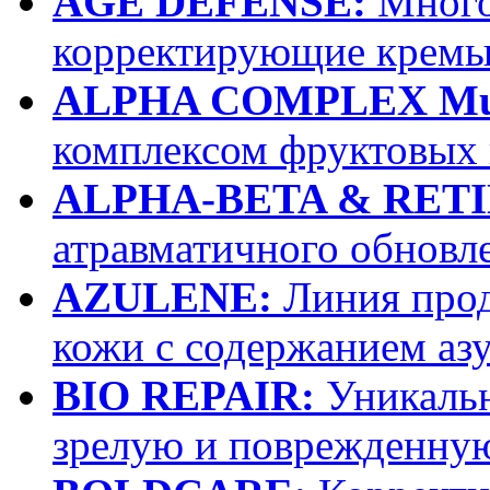
AGE DEFENSE:
Много
корректирующие крем
ALPHA COMPLEX Multi
комплексом фруктовых 
ALPHA-BETA & RETI
атравматичного обновл
AZULENE:
Линия прод
кожи с содержанием аз
BIO REPAIR:
Уникальн
зрелую и поврежденну