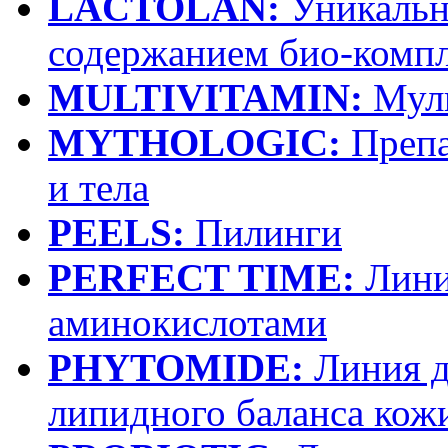
LACTOLAN:
Уникальна
содержанием био-компле
MULTIVITAMIN:
Муль
MYTHOLOGIC:
Препа
и тела
PEELS:
Пилинги
PERFECT TIME:
Лини
аминокислотами
PHYTOMIDE:
Линия д
липидного баланса кож