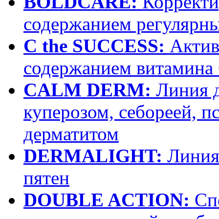
BOLDCARE:
Корректи
содержанием регулярн
C the SUCCESS:
Актив
содержанием витамина
CALM DERM:
Линия д
куперозом, себореей, п
дерматитом
DERMALIGHT:
Линия 
пятен
DOUBLE ACTION:
Спе