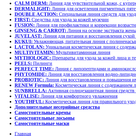
CALM DERM:
Линия для чувствительной кожи, с купер
DERMALIGHT:
Линия для осветления пигментных пят
DOUBLE ACTION:
Специальная линия средств для уход
FIRST:
Средства для ухода за кожей мужчин
FUSION:
Линия для профилактики и коррекции возраст
GINSENG & CARROT:
Линия на основе экстракта жень
JUVELAST:
Линия для питания и восстановления сухой
KUKUI:
Увлажняющая, питательная линия с полинена
LACTOLAN:
Уникальная косметическая линия с содержа
MULTIVITAMIN:
Мультивитаминная линия
MYTHOLOGIC:
Препараты для ухода за кожей лица и т
PEELS:
Пилинги
PERFECT TIME:
Линия с липопептидами и аминокисл
PHYTOMIDE:
Линия для восстановления водно-липидно
PROBIOTIC:
Линия для восстановления и повышения и
RENEW Formula:
Косметическая линия с содержанием л
SUNBRELLA:
Активная солнцезащитная линия средств 
VITALISE:
Линия для комфортного увлажнения
YOUTHFUL:
Косметическая линия для правильного уход
Дополнительные несерийные средства
Самостоятельные кремы
Самостоятельные лосьоны
Самостоятельные маски
Главная