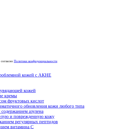
согласно
Политики конфиденциальности
проблемной кожей с АКНЕ
а увядающей кожей
е кремы
сом фруктовых кислот
вматичного обновления кожи любого типа
 содержанием азулена
елую и поврежденную кожу
жанием регулярных пептидов
нием витамина С