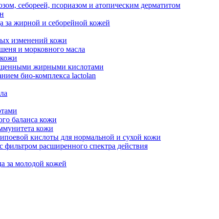
озом, себореей, псориазом и атопическим дерматитом
ен
а за жирной и себорейной кожей
ных изменений кожи
шеня и морковного масла
 кожи
сыщенными жирными кислотами
нием био-комплекса lactolan
ела
отами
го баланса кожи
ммунитета кожи
ипоевой кислоты для нормальной и сухой кожи
с фильтром расширенного спектра действия
а за молодой кожей