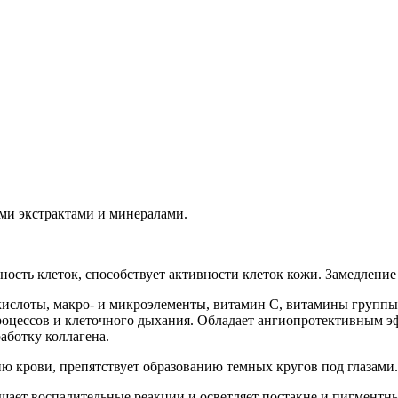
ми экстрактами и минералами.
ость клеток, способствует активности клеток кожи. Замедление
ислоты, макро- и микроэлементы, витамин С, витамины группы
оцессов и клеточного дыхания. Обладает ангиопротективным эф
аботку коллагена.
ю крови, препятствует образованию темных кругов под глазами.
ает воспалительные реакции и осветляет постакне и пигментны