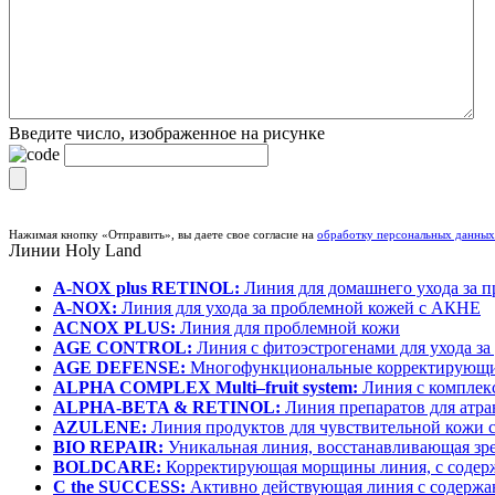
Введите число, изображенное на рисунке
Нажимая кнопку «Отправить», вы даете свое согласие на
обработку персональных данных
Линии
Holy Land
A-NOX plus RETINOL:
Линия для домашнего ухода за 
A-NOX:
Линия для ухода за проблемной кожей с АКНЕ
ACNOX PLUS:
Линия для проблемной кожи
AGE CONTROL:
Линия с фитоэстрогенами для ухода з
AGE DEFENSE:
Многофункциональные корректирующи
ALPHA COMPLEX Multi–fruit system:
Линия с комплек
ALPHA-BETA & RETINOL:
Линия препаратов для атра
AZULENE:
Линия продуктов для чувствительной кожи с
BIO REPAIR:
Уникальная линия, восстанавливающая зр
BOLDCARE:
Корректирующая морщины линия, с содер
C the SUCCESS:
Активно действующая линия с содержа