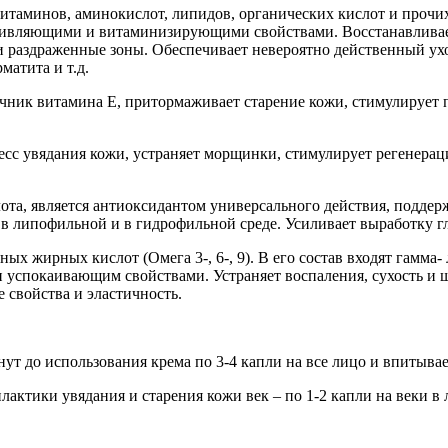
итаминов, аминокислот, липидов, органических кислот и прочи
вляющими и витаминизирующими свойствами. Восстанавливает 
и раздраженные зоны. Обеспечивает невероятно действенный ух
матита и т.д.
ник витамина Е, притормаживает старение кожи, стимулирует п
сс увядания кожи, устраняет морщинки, стимулирует регенерац
ота, является антиоксидантом универсального действия, поддер
 в липофильной и в гидрофильной среде. Усиливает выработку г
 жирных кислот (Омега 3-, 6-, 9). В его состав входят гамма- 
и успокаивающим свойствами. Устраняет воспаления, сухость и 
 свойства и эластичность.
минут до использования крема по 3-4 капли на все лицо и впит
актики увядания и старения кожи век – по 1-2 капли на веки в 