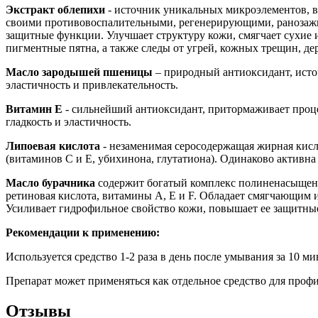
Экстракт облепихи
- источник уникальных микроэлементов, в
своими противовоспалительными, регенерирующими, ранозажи
защитные функции. Улучшает структуру кожи, смягчает сухие 
пигментные пятна, а также следы от угрей, кожных трещин, дер
Масло зародышей пшеницы
– природный антиоксидант, источ
эластичность и привлекательность.
Витамин Е
- сильнейший антиоксидант, притормаживает проце
гладкость и эластичность.
Липоевая кислота
- незаменимая серосодержащая жирная кисл
(витаминов С и Е, убихинона, глутатиона). Одинаково активна
Масло бурачника
содержит богатый комплекс полиненасыщенных
ретиновая кислота, витамины А, Е и F. Обладает смягчающим 
Усиливает гидрофильное свойство кожи, повышает ее защитные
Рекомендации к применению:
Используется средство 1-2 раза в день после умывания за 10 
Препарат может применяться как отдельное средство для профил
Отзывы