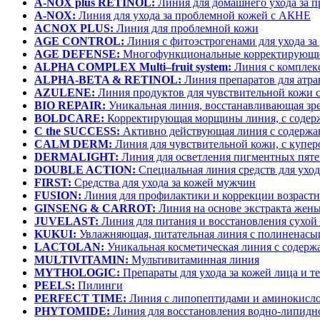
A-NOX plus RETINOL:
Линия для домашнего ухода за 
A-NOX:
Линия для ухода за проблемной кожей с АКНЕ
ACNOX PLUS:
Линия для проблемной кожи
AGE CONTROL:
Линия с фитоэстрогенами для ухода з
AGE DEFENSE:
Многофункциональные корректирующи
ALPHA COMPLEX Multi–fruit system:
Линия с комплек
ALPHA-BETA & RETINOL:
Линия препаратов для атра
AZULENE:
Линия продуктов для чувствительной кожи с
BIO REPAIR:
Уникальная линия, восстанавливающая зр
BOLDCARE:
Корректирующая морщины линия, с содер
C the SUCCESS:
Активно действующая линия с содержа
CALM DERM:
Линия для чувствительной кожи, с купер
DERMALIGHT:
Линия для осветления пигментных пят
DOUBLE ACTION:
Специальная линия средств для уход
FIRST:
Средства для ухода за кожей мужчин
FUSION:
Линия для профилактики и коррекции возраст
GINSENG & CARROT:
Линия на основе экстракта жень
JUVELAST:
Линия для питания и восстановления сухой
KUKUI:
Увлажняющая, питательная линия с полинена
LACTOLAN:
Уникальная косметическая линия с содержа
MULTIVITAMIN:
Мультивитаминная линия
MYTHOLOGIC:
Препараты для ухода за кожей лица и т
PEELS:
Пилинги
PERFECT TIME:
Линия с липопептидами и аминокисл
PHYTOMIDE:
Линия для восстановления водно-липидно