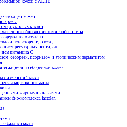
проблемной кожей с АКНЕ
а увядающей кожей
е кремы
сом фруктовых кислот
вматичного обновления кожи любого типа
 содержанием азулена
елую и поврежденную кожу
жанием регулярных пептидов
нием витамина С
озом, себореей, псориазом и атопическим дерматитом
ен
а за жирной и себорейной кожей
ных изменений кожи
шеня и морковного масла
 кожи
сыщенными жирными кислотами
нием био-комплекса lactolan
ела
отами
го баланса кожи