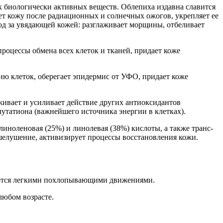
х биологически активных веществ. Облепиха издавна славится
кожу после радиационных и солнечных ожогов, укрепляет ее
од за увядающей кожей: разглаживает морщины, отбеливает
роцессы обмена всех клеток и тканей, придает коже
ию клеток, оберегает эпидермис от УФО, придает коже
живает и усиливает действие других антиоксидантов
лутатиона (важнейшего источника энергии в клетках).
линоленовая (25%) и линолевая (38%) кислоты, а также транс-
шелушение, активизирует процессы восстановления кожи.
ывается легкими похлопывающими движениями.
любом возрасте.